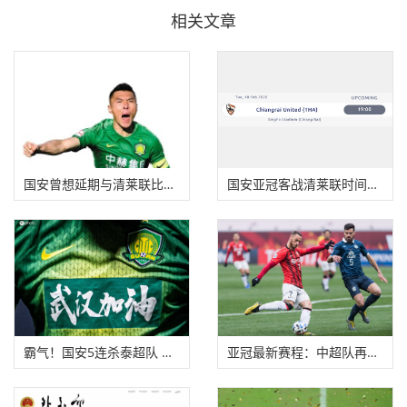
相关文章
国安曾想延期与清莱联比赛 于大宝李磊能否出场
国安亚冠客战清莱联时间确定 2月18日20点开球
霸气！国安5连杀泰超队 中超队亚冠开门红振奋人
亚冠最新赛程：中超队再度调整 涉及恒大上港国