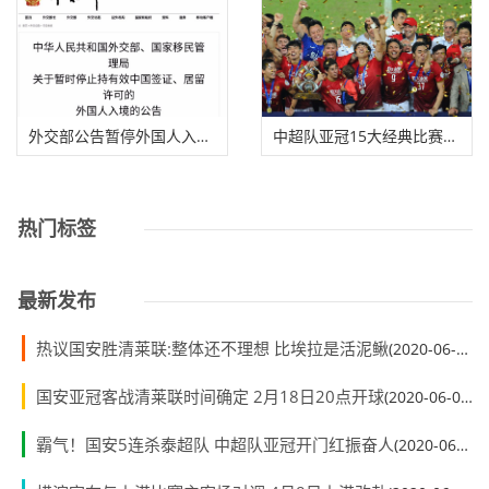
外交部公告暂停外国人入境 中超外教外援恐难归
中超队亚冠15大经典比赛：恒大两度登顶 超级中
热门标签
最新发布
热议国安胜清莱联:整体还不理想 比埃拉是活泥鳅
(2020-06-01)
国安亚冠客战清莱联时间确定 2月18日20点开球
(2020-06-01)
霸气！国安5连杀泰超队 中超队亚冠开门红振奋人
(2020-06-01)