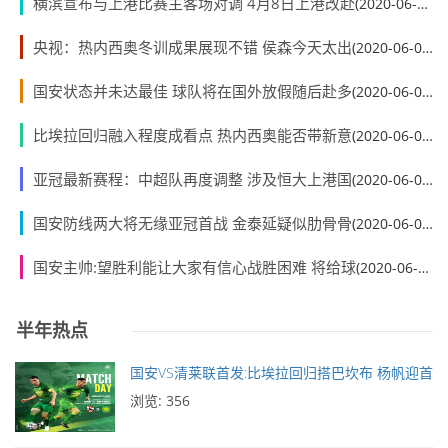
横滨宣布与上港比赛主客场对调 4月8日上港改赴
(2020-06-01)
央视：热内西奥冬训成果展现不错 侯森今天太出
(2020-06-01)
国安状态并未达最佳 球队将在国外放假随后赴多
(2020-06-01)
比埃拉回归融入程度成看点 热内西奥能否带新意
(2020-06-01)
亚冠最新赛程：中超队再度调整 涉及恒大上港国
(2020-06-01)
国安防线两大将无缘亚冠首战 金泰延疑似肋骨骨
(2020-06-01)
国安主帅:望胜利能让大家有信心战胜困难 将给球
(2020-06-01)
半年热点
国安VS清莱联首发:比埃拉回归搭巴坎布 杨帆迎首
浏览: 356