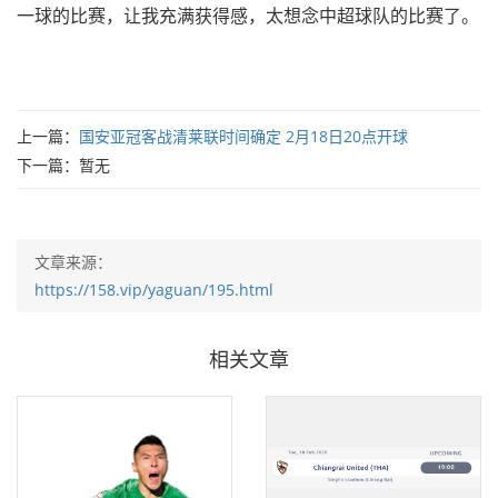
一球的比赛，让我充满获得感，太想念中超球队的比赛了。
上一篇：
国安亚冠客战清莱联时间确定 2月18日20点开球
下一篇：暂无
文章来源：
https://158.vip/yaguan/195.html
相关文章