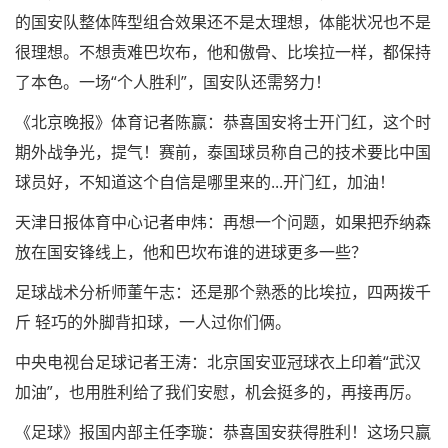
的国安队整体阵型组合效果还不是太理想，体能状况也不是
很理想。不想责难巴坎布，他和傲骨、比埃拉一样，都保持
了本色。一场“个人胜利”，国安队还需努力！
《北京晚报》体育记者陈赢：恭喜国安将士开门红，这个时
期外战争光，提气！赛前，泰国球员称自己的技术要比中国
球员好，不知道这个自信是哪里来的...开门红，加油！
天津日报体育中心记者申炜：再想一个问题，如果把乔纳森
放在国安锋线上，他和巴坎布谁的进球更多一些？
足球战术分析师董午志：还是那个熟悉的比埃拉，四两拨千
斤 轻巧的外脚背扣球，一人过你们俩。
中央电视台足球记者王涛：北京国安亚冠球衣上印着“武汉
加油”，也用胜利给了我们安慰，机会挺多的，再接再厉。
《足球》报国内部主任李璇：恭喜国安获得胜利！这场只赢