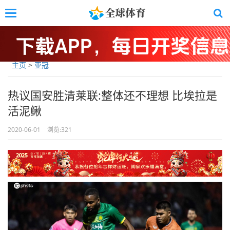
Skip
Toggle
to
navigation
main
content
主页
>
亚冠
热议国安胜清莱联:整体还不理想 比埃拉是
活泥鳅
2020-06-01
浏览:
321