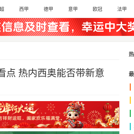
超
西甲
德甲
意甲
欧冠
法甲
热
看点 热内西奥能否带新意
最