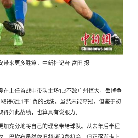
带来更多胜算。中新社记者 富田 摄
在上任首战中带队主场1:3不敌广州恒大，丢掉争
取得6胜1平1负的战绩。虽然未能夺冠，但鉴于初
取得如此战绩，也算具有说服力。
更加充分地将自己的理念带给球队。从去年后半程
攻，巴坎布虽然依旧频频浪费机会，但正逐渐走上