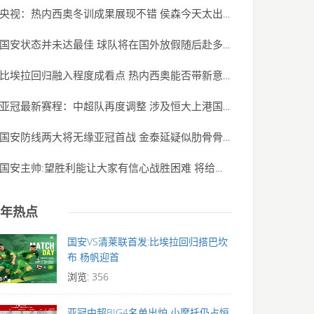
央视：热内西奥冬训成果展现不错 侯森今天太出
(2020-06-01)
国安状态并未达最佳 球队将在国外放假随后赴多
(2020-06-01)
比埃拉回归融入程度成看点 热内西奥能否带新意
(2020-06-01)
亚冠最新赛程：中超队再度调整 涉及恒大上港国
(2020-06-01)
国安防线两大将无缘亚冠首战 金泰延疑似肋骨骨
(2020-06-01)
国安主帅:望胜利能让大家有信心战胜困难 将给球
(2020-06-01)
年热点
国安VS清莱联首发:比埃拉回归搭巴坎
布 杨帆迎首
浏览: 356
亚冠中超BIG4名单出炉 小摩托仍占恒