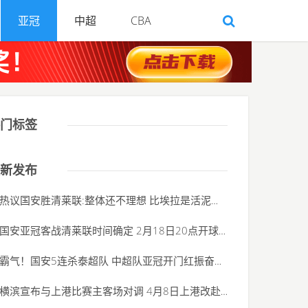
亚冠
中超
CBA
门标签
新发布
热议国安胜清莱联:整体还不理想 比埃拉是活泥鳅
(2020-06-01)
国安亚冠客战清莱联时间确定 2月18日20点开球
(2020-06-01)
霸气！国安5连杀泰超队 中超队亚冠开门红振奋人
(2020-06-01)
横滨宣布与上港比赛主客场对调 4月8日上港改赴
(2020-06-01)