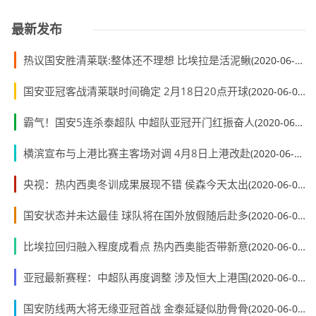
最新发布
热议国安胜清莱联:整体还不理想 比埃拉是活泥鳅
(2020-06-01)
国安亚冠客战清莱联时间确定 2月18日20点开球
(2020-06-01)
霸气！国安5连杀泰超队 中超队亚冠开门红振奋人
(2020-06-01)
横滨宣布与上港比赛主客场对调 4月8日上港改赴
(2020-06-01)
央视：热内西奥冬训成果展现不错 侯森今天太出
(2020-06-01)
国安状态并未达最佳 球队将在国外放假随后赴多
(2020-06-01)
比埃拉回归融入程度成看点 热内西奥能否带新意
(2020-06-01)
亚冠最新赛程：中超队再度调整 涉及恒大上港国
(2020-06-01)
国安防线两大将无缘亚冠首战 金泰延疑似肋骨骨
(2020-06-01)