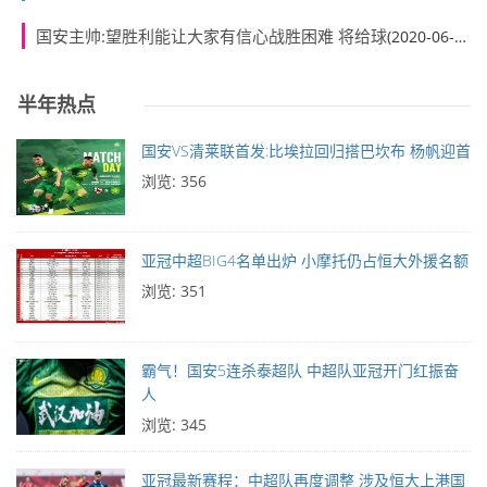
国安主帅:望胜利能让大家有信心战胜困难 将给球
(2020-06-01)
半年热点
国安VS清莱联首发:比埃拉回归搭巴坎布 杨帆迎首
浏览: 356
亚冠中超BIG4名单出炉 小摩托仍占恒大外援名额
浏览: 351
霸气！国安5连杀泰超队 中超队亚冠开门红振奋
人
浏览: 345
亚冠最新赛程：中超队再度调整 涉及恒大上港国