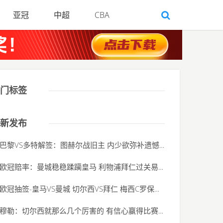
亚冠
中超
CBA
门标签
新发布
巴黎VS多特解签：图赫尔战旧主 内少欲弥补遗憾
(2020-06-01)
欧冠赔率：曼城稳稳蹂躏皇马 利物浦拜仁过关易
(2020-06-01)
欧冠抽签-皇马VS曼城 切尔西VS拜仁 梅西C罗保姆签
(2020-06-01)
穆勒：切尔西就那么几个厉害的 有信心赢得比赛
(2020-06-01)