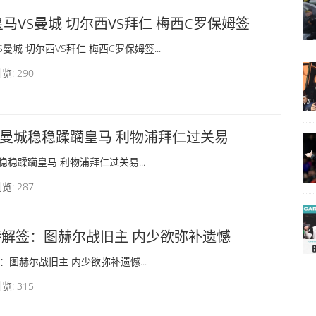
皇马VS曼城 切尔西VS拜仁 梅西C罗保姆签
曼城 切尔西VS拜仁 梅西C罗保姆签...
览: 290
曼城稳稳蹂躏皇马 利物浦拜仁过关易
稳蹂躏皇马 利物浦拜仁过关易...
览: 287
特解签：图赫尔战旧主 内少欲弥补遗憾
：图赫尔战旧主 内少欲弥补遗憾...
览: 315