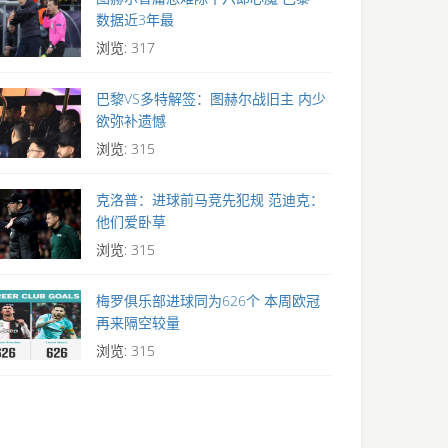
数据近3年最
浏览: 317
巴黎VS多特解签：图赫尔战旧主 内少
欲弥补遗憾
浏览: 315
克洛普：进球前马竞先犯规 范迪克：
他们爱卧草
浏览: 315
梅罗俱乐部进球同为626个 本周欧冠
再来隔空较量
浏览: 315