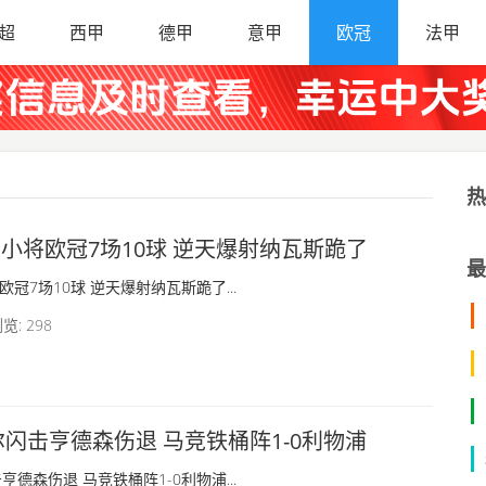
超
西甲
德甲
意甲
欧冠
法甲
热
岁小将欧冠7场10球 逆天爆射纳瓦斯跪了
最
欧冠7场10球 逆天爆射纳瓦斯跪了...
览: 298
尔闪击亨德森伤退 马竞铁桶阵1-0利物浦
亨德森伤退 马竞铁桶阵1-0利物浦...