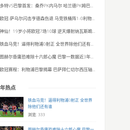
多特VS巴黎首发：桑乔PK内马尔 哈兰德PK姆巴佩
(2020-06-01)
欧冠-萨乌尔闪击亨德森伤退 马竞铁桶阵1-0利物浦
(2020-06-01)
神仙！19岁小将欧冠7场10球 逆天爆射纳瓦斯跪了
(2020-06-01)
铁血马竞！逼得利物浦0射正 全世界除他们还有谁
(2020-06-01)
图赫尔昏庸恐难除十六郎心魔 巴黎一数据近3年最
(2020-06-01)
欧冠赛程：利物浦巴黎揭幕 巴萨拜仁切尔西压轴
(2020-06-01)
年热点
铁血马竞！逼得利物浦0射正 全世界
除他们还有谁
浏览: 333
图赫尔昏庸恐难除十六郎心魔 巴黎一