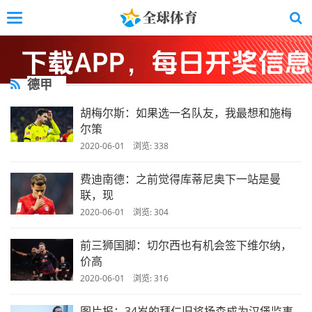
Skip
Toggle
to
navigation
main
content
德甲
胡梅尔斯：如果选一名队友，我最想和施梅
尔策
2020-06-01 浏览: 338
费迪南德：之前觉得库蒂尼奥下一站是曼
联，现
2020-06-01 浏览: 304
前三狮国脚：切尔西也有机会签下维尔纳，
价高
2020-06-01 浏览: 316
图片报：34岁的拜仁旧将扬森成为汉堡监事