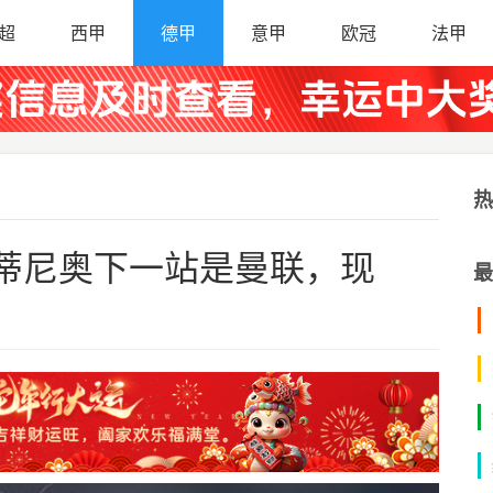
超
西甲
德甲
意甲
欧冠
法甲
热
蒂尼奥下一站是曼联，现
最