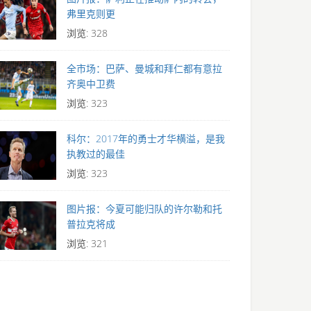
弗里克则更
浏览: 328
全市场：巴萨、曼城和拜仁都有意拉
齐奥中卫费
浏览: 323
科尔：2017年的勇士才华横溢，是我
执教过的最佳
浏览: 323
图片报：今夏可能归队的许尔勒和托
普拉克将成
浏览: 321