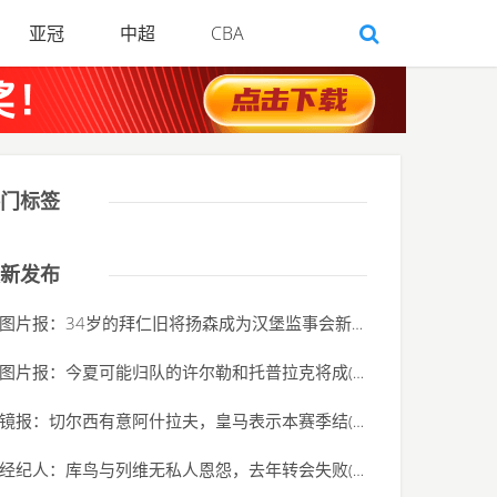
亚冠
中超
CBA
门标签
新发布
图片报：34岁的拜仁旧将扬森成为汉堡监事会新任
(2020-06-01)
图片报：今夏可能归队的许尔勒和托普拉克将成
(2020-06-01)
镜报：切尔西有意阿什拉夫，皇马表示本赛季结
(2020-06-01)
经纪人：库鸟与列维无私人恩怨，去年转会失败
(2020-06-01)