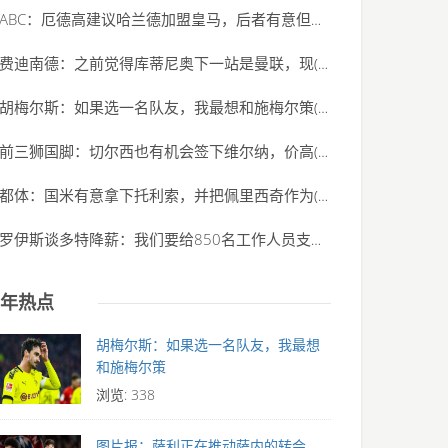
ABC：厄德高建议哈兰德加盟皇马，后者有意但不
(2020-06-01)
费迪南德：之前觉得库蒂尼奥下一站是曼联，现
(2020-06-01)
胡梅尔斯：如果选一名队友，我最想和施梅尔策
(2020-06-01)
前三狮国脚：切尔西也有机会签下维尔纳，价高
(2020-06-01)
都体：国米有意拿下托利索，并把佩里西奇作为
(2020-06-01)
罗伊斯谈多特降薪：我们要给850名工作人员支付
(2020-06-01)
年热点
胡梅尔斯：如果选一名队友，我最想
和施梅尔策
浏览: 338
图片报：萨利正在推动萨内的转会，