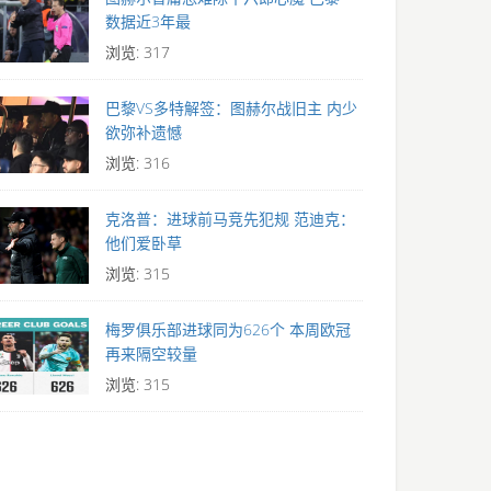
数据近3年最
浏览: 317
巴黎VS多特解签：图赫尔战旧主 内少
欲弥补遗憾
浏览: 316
克洛普：进球前马竞先犯规 范迪克：
他们爱卧草
浏览: 315
梅罗俱乐部进球同为626个 本周欧冠
再来隔空较量
浏览: 315