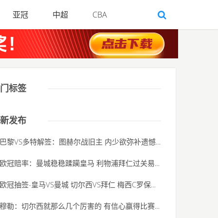
亚冠
中超
CBA
门标签
新发布
巴黎VS多特解签：图赫尔战旧主 内少欲弥补遗憾
(2020-06-01)
欧冠赔率：曼城稳稳蹂躏皇马 利物浦拜仁过关易
(2020-06-01)
欧冠抽签-皇马VS曼城 切尔西VS拜仁 梅西C罗保姆签
(2020-06-01)
穆勒：切尔西就那么几个厉害的 有信心赢得比赛
(2020-06-01)