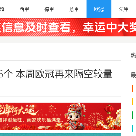
超
西甲
德甲
意甲
欧冠
法甲
热
6个 本周欧冠再来隔空较量
最