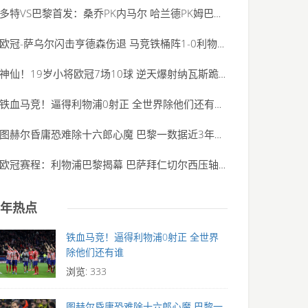
多特VS巴黎首发：桑乔PK内马尔 哈兰德PK姆巴佩
(2020-06-01)
欧冠-萨乌尔闪击亨德森伤退 马竞铁桶阵1-0利物浦
(2020-06-01)
神仙！19岁小将欧冠7场10球 逆天爆射纳瓦斯跪了
(2020-06-01)
铁血马竞！逼得利物浦0射正 全世界除他们还有谁
(2020-06-01)
图赫尔昏庸恐难除十六郎心魔 巴黎一数据近3年最
(2020-06-01)
欧冠赛程：利物浦巴黎揭幕 巴萨拜仁切尔西压轴
(2020-06-01)
年热点
铁血马竞！逼得利物浦0射正 全世界
除他们还有谁
浏览: 333
图赫尔昏庸恐难除十六郎心魔 巴黎一