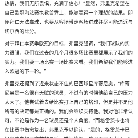
热情，我们无所畏惧，充满了信心！”显然，弗里克希望在
自己欧冠淘汰赛执教首秀上，能够赢得一个理想的结果。即
便拜仁无法赢球，也要从客场带走客场进球并尽可能迫近与
切尔西的比分。
对于拜仁本赛季欧冠的目标，弗里克强调，“我们球队的实
力很强，我们在过去的几个月很多场比赛里都展示了我们的
实力。我们要一场比赛一场比赛来看。我们希望我们能够进
入欧冠的下一轮。”
弗里克还提到了近来状态不佳的巴西球星库蒂尼奥，“库蒂
尼奥是一名很有天赋的球员，不过有的时候他给自己的压力
太大了。他尝试着去给比赛打上自己的烙印，但是并不是他
所有的决定都是正确的。我们会继续支持他。我对他非常认
可，不论是作为一名球员还是个人角度。”而格雷茨卡也将
在比赛中伤愈复出，弗里克予以确认，“是的，格雷茨卡已