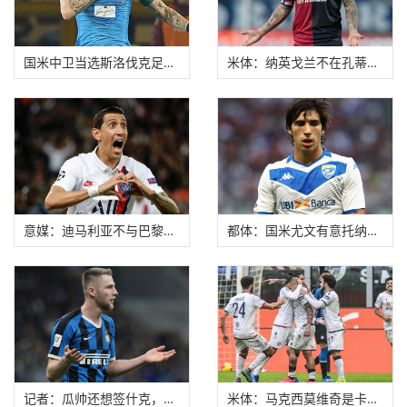
国米中卫当选斯洛伐克足球先生 哈姆西克第3无缘
米体：纳英戈兰不在孔蒂计划中，下赛季他不会
意媒：迪马利亚不与巴黎续约，尤文国米联系他
都体：国米尤文有意托纳利，布雷西亚要价5000万
记者：瓜帅还想签什克，国米仅考虑超8000万欧的
米体：马克西莫维奇是卡利亚里今夏引援首选