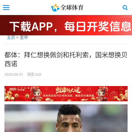
Skip
Toggle
to
navigation
main
content
主页
>
意甲
都体：拜仁想换佩剑和托利索，国米想换贝
西诺
2020-06-01
浏览:
320