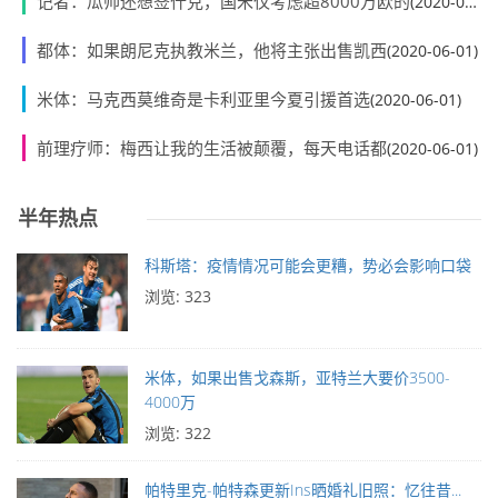
记者：瓜帅还想签什克，国米仅考虑超8000万欧的
(2020-06-01)
都体：如果朗尼克执教米兰，他将主张出售凯西
(2020-06-01)
米体：马克西莫维奇是卡利亚里今夏引援首选
(2020-06-01)
前理疗师：梅西让我的生活被颠覆，每天电话都
(2020-06-01)
半年热点
科斯塔：疫情情况可能会更糟，势必会影响口袋
浏览: 323
米体，如果出售戈森斯，亚特兰大要价3500-
4000万
浏览: 322
帕特里克-帕特森更新Ins晒婚礼旧照：忆往昔...