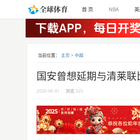
Skip to main content
首 页
NBA
英
当前位置：
主页
>
中超
国安曾想延期与清莱联
2020-06-01
浏览:
325