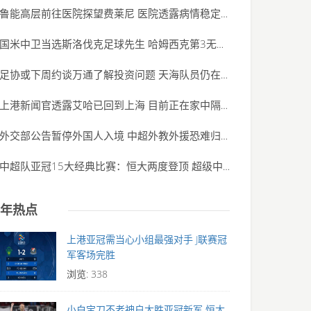
鲁能高层前往医院探望费莱尼 医院透露病情稳定
(2020-06-01)
国米中卫当选斯洛伐克足球先生 哈姆西克第3无缘
(2020-06-01)
足协或下周约谈万通了解投资问题 天海队员仍在
(2020-06-01)
上港新闻官透露艾哈已回到上海 目前正在家中隔
(2020-06-01)
外交部公告暂停外国人入境 中超外教外援恐难归
(2020-06-01)
中超队亚冠15大经典比赛：恒大两度登顶 超级中
(2020-06-01)
年热点
上港亚冠需当心小组最强对手 J联赛冠
军客场完胜
浏览: 338
小白宝刀不老神户大胜亚冠新军 恒大