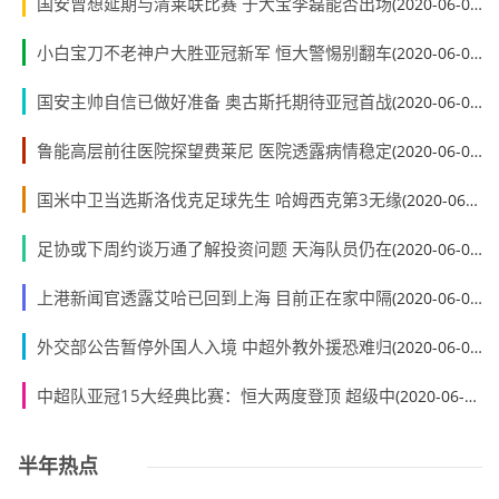
国安曾想延期与清莱联比赛 于大宝李磊能否出场
(2020-06-01)
小白宝刀不老神户大胜亚冠新军 恒大警惕别翻车
(2020-06-01)
国安主帅自信已做好准备 奥古斯托期待亚冠首战
(2020-06-01)
鲁能高层前往医院探望费莱尼 医院透露病情稳定
(2020-06-01)
国米中卫当选斯洛伐克足球先生 哈姆西克第3无缘
(2020-06-01)
足协或下周约谈万通了解投资问题 天海队员仍在
(2020-06-01)
上港新闻官透露艾哈已回到上海 目前正在家中隔
(2020-06-01)
外交部公告暂停外国人入境 中超外教外援恐难归
(2020-06-01)
中超队亚冠15大经典比赛：恒大两度登顶 超级中
(2020-06-01)
半年热点