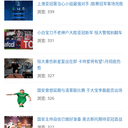
上港亚冠需当心小组最强对手 J联赛冠军客场完胜
浏览: 339
小白宝刀不老神户大胜亚冠新军 恒大警惕别翻车
浏览: 331
恒大重伤新星复出在即 卡帅爱将有望5月彻底伤
愈
浏览: 327
国安曾想延期与清莱联比赛 于大宝李磊能否出场
浏览: 326
国安主帅自信已做好准备 奥古斯托期待亚冠首战
浏览: 322