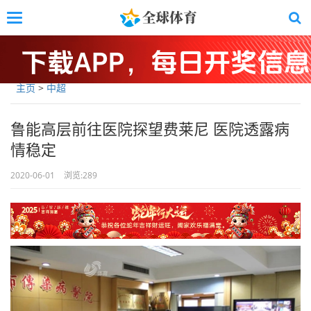
Skip
Toggle
to
navigation
main
content
主页
>
中超
鲁能高层前往医院探望费莱尼 医院透露病
情稳定
2020-06-01
浏览:
289