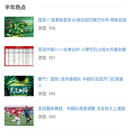
半年热点
国安VS清莱联首发:比埃拉回归搭巴坎布 杨帆迎首
浏览: 356
亚冠中超BIG4名单出炉 小摩托仍占恒大外援名额
浏览: 351
霸气！国安5连杀泰超队 中超队亚冠开门红振奋
人
浏览: 345
亚冠最新赛程：中超队再度调整 涉及恒大上港国
浏览: 343