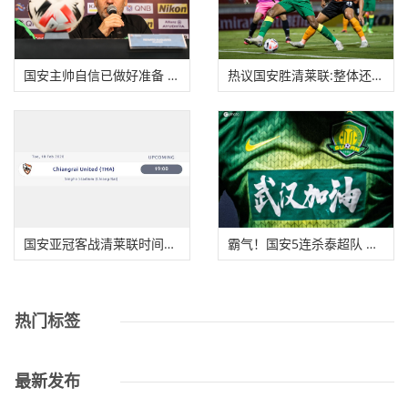
国安主帅自信已做好准备 奥古斯托期待亚冠首战
热议国安胜清莱联:整体还不理想 比埃拉是活泥鳅
国安亚冠客战清莱联时间确定 2月18日20点开球
霸气！国安5连杀泰超队 中超队亚冠开门红振奋人
热门标签
最新发布