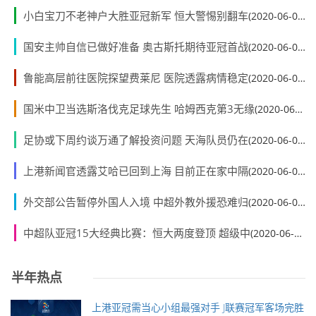
小白宝刀不老神户大胜亚冠新军 恒大警惕别翻车
(2020-06-01)
国安主帅自信已做好准备 奥古斯托期待亚冠首战
(2020-06-01)
鲁能高层前往医院探望费莱尼 医院透露病情稳定
(2020-06-01)
国米中卫当选斯洛伐克足球先生 哈姆西克第3无缘
(2020-06-01)
足协或下周约谈万通了解投资问题 天海队员仍在
(2020-06-01)
上港新闻官透露艾哈已回到上海 目前正在家中隔
(2020-06-01)
外交部公告暂停外国人入境 中超外教外援恐难归
(2020-06-01)
中超队亚冠15大经典比赛：恒大两度登顶 超级中
(2020-06-01)
半年热点
上港亚冠需当心小组最强对手 J联赛冠军客场完胜