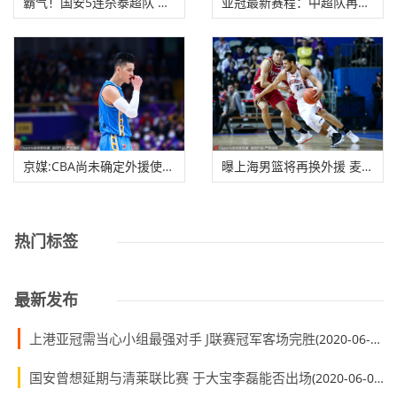
霸气！国安5连杀泰超队 中超队亚冠开门红振奋人
亚冠最新赛程：中超队再度调整 涉及恒大上港国
京媒:CBA尚未确定外援使用政策 外援归队后再制定
曝上海男篮将再换外援 麦卡勒姆已抵华或再携手
热门标签
最新发布
上港亚冠需当心小组最强对手 J联赛冠军客场完胜
(2020-06-01)
国安曾想延期与清莱联比赛 于大宝李磊能否出场
(2020-06-01)