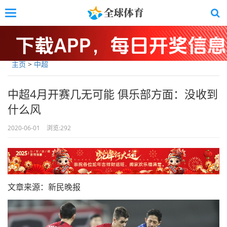
Skip
Toggle
to
navigation
main
content
主页
>
中超
中超4月开赛几无可能 俱乐部方面：没收到
什么风
2020-06-01
浏览:
292
文章来源：新民晚报