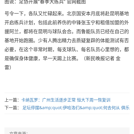
图说：足协开展“春季大练兵” 官网截图
号令一下，各队又忙碌起来。北京国安本月底将赴昆明基地
开启练兵计划，包括此前养伤的中锋张玉宁和租借加盟的外
援阿兰，都将在昆明与球队会合。而鲁能队员已经在自己的
基地开始跑圈。少有人腾出精力去质疑复辟的体能测试有否
必要，在这个非常时期，每支球队、每名队员心里想的，都
是确保身体健康，早一天踢上比赛。（新民晚报记者 金
雷）
上一篇：
卡纳瓦罗：广州生活逐步正常 恒大下周一恢复训
下一篇：
足坛停摆&amp;quot;伊哈洛们&amp;quot;何去何从 俱乐
文章来源：