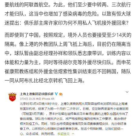
要航线的阿联酋航空。为此，他们至少要中转两、三次航行
才能归队，这当中也增加了感染病毒的危险。以致有恒大球
迷提出：俱乐部主席许家印为何不用私人飞机接外援回来？
而即使到了中国，按照规定，境外人员也要接受至少14天的
隔离。像上港的外教团队上周飞抵上海后，目前仍在隔离当
中，球队暂由副总经理孙祥和领队悉志康带训，训练内容以
体能和力量为主，同时等待胡尔克等外援尽快归队。而申花
崔康熙教练组和外援金信煜索性集训结束后不回韩国，随队
一同从阿布扎比经北京转机飞回上海。