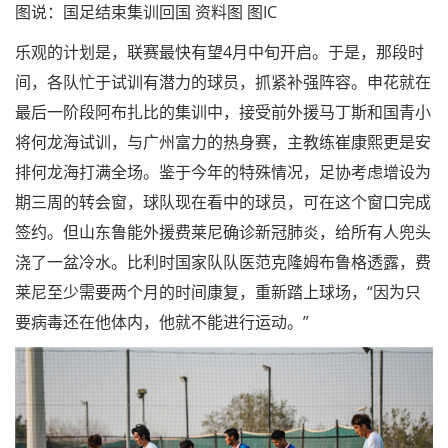
图说：国足结束集训回国 资料图 图IC
乐观的计划是，联赛最快有望4月中旬开启。于是，那段时
间，各队忙于试训有潜力的球员，抓紧补强阵容。申花就在
最后一阶段阿布扎比的集训中，接受前外援马丁斯和国青小
将何龙海试训，与广州富力的热身赛，主教练崔康熙更是安
排何龙海打满全场。鉴于今年的特殊情况，足协考虑增设为
期三周的转会窗，球队现在看中的球员，可在这个窗口完成
签约。但山东鲁能外援费莱尼确诊新冠肺炎，给所有人兜头
浇了一盆冷水。比利时国家队队医范克隆姆布鲁格透露，费
莱尼至少需要两个月的时间康复，重新踏上球场，“因为只
要病毒还在他体内，他就不能进行运动。”