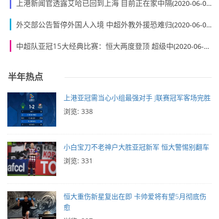
上港新闻官透露艾哈已回到上海 目前正在家中隔
(2020-06-01)
外交部公告暂停外国人入境 中超外教外援恐难归
(2020-06-01)
中超队亚冠15大经典比赛：恒大两度登顶 超级中
(2020-06-01)
半年热点
上港亚冠需当心小组最强对手 J联赛冠军客场完胜
浏览: 338
小白宝刀不老神户大胜亚冠新军 恒大警惕别翻车
浏览: 331
恒大重伤新星复出在即 卡帅爱将有望5月彻底伤
愈