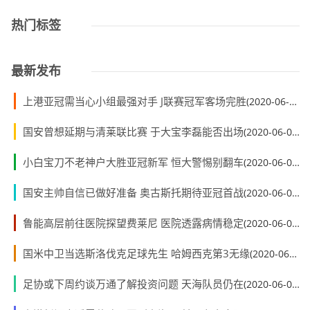
热门标签
最新发布
上港亚冠需当心小组最强对手 J联赛冠军客场完胜
(2020-06-01)
国安曾想延期与清莱联比赛 于大宝李磊能否出场
(2020-06-01)
小白宝刀不老神户大胜亚冠新军 恒大警惕别翻车
(2020-06-01)
国安主帅自信已做好准备 奥古斯托期待亚冠首战
(2020-06-01)
鲁能高层前往医院探望费莱尼 医院透露病情稳定
(2020-06-01)
国米中卫当选斯洛伐克足球先生 哈姆西克第3无缘
(2020-06-01)
足协或下周约谈万通了解投资问题 天海队员仍在
(2020-06-01)