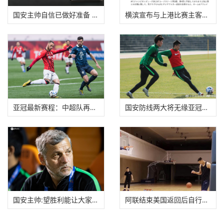
国安主帅自信已做好准备 奥古斯托期待亚冠首战
横滨宣布与上港比赛主客场对调 4月8日上港改赴
亚冠最新赛程：中超队再度调整 涉及恒大上港国
国安防线两大将无缘亚冠首战 金泰延疑似肋骨骨
国安主帅:望胜利能让大家有信心战胜困难 将给球
阿联结束美国返回后自行隔离 回归广东队参与合