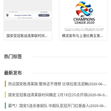
国安亚冠客战清莱联时间确定 2月18日20点开球
横滨宣布与上港比赛主客场对调 4月8日上港改赴
热门标签
最新发布
热议国安胜清莱联:整体还不理想 比埃拉是活泥鳅
(2020-06-01)
国安亚冠客战清莱联时间确定 2月18日20点开球
(2020-06-01)
霸气！国安5连杀泰超队 中超队亚冠开门红振奋人
(2020-06-01)