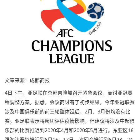
文章来源：成都商报
4日下午，亚足联在总部吉隆坡召开紧急会议，商讨亚冠赛
程调整方案。据悉，会议商讨有了初步结果，今年亚冠联赛
涉及中国俱乐部的前三轮整体延后，2月、3月份均没有比
赛。亚足联表示将密切评估疫情影响，但建议将涉及中超俱
乐部的比赛推迟到2020年4月和2020年5月进行。东亚区16
强淘汰赛拟推迟到6月16、17日，次回合推迟到6月23、24