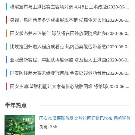
横滨宣布与上港比赛主客场对调 4月8日上港改赴
(2020-06-01)
央视：热内西奥冬训成果展现不错 侯森今天太出
(2020-06-01)
国安状态并未达最佳 球队将在国外放假随后赴多
(2020-06-01)
比埃拉回归融入程度成看点 热内西奥能否带新意
(2020-06-01)
亚冠最新赛程：中超队再度调整 涉及恒大上港国
(2020-06-01)
国安防线两大将无缘亚冠首战 金泰延疑似肋骨骨
(2020-06-01)
国安主帅:望胜利能让大家有信心战胜困难 将给球
(2020-06-01)
半年热点
国安VS清莱联首发:比埃拉回归搭巴坎布 杨帆迎首
浏览: 356