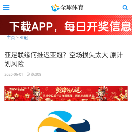
Skip
Toggle
to
navigation
main
content
主页
>
亚冠
亚足联缘何推迟亚冠？空场损失太大 原计
划风险
2020-06-01
浏览:
308