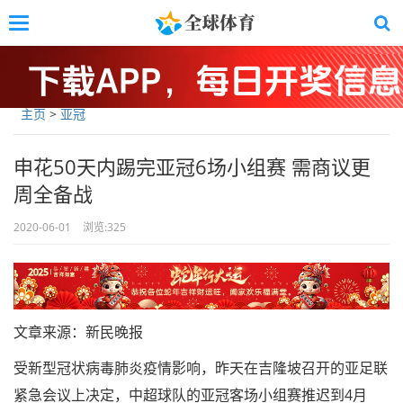
Skip
Toggle
to
navigation
main
content
主页
>
亚冠
申花50天内踢完亚冠6场小组赛 需商议更
周全备战
2020-06-01
浏览:
325
文章来源：新民晚报
受新型冠状病毒肺炎疫情影响，昨天在吉隆坡召开的亚足联
紧急会议上决定，中超球队的亚冠客场小组赛推迟到4月