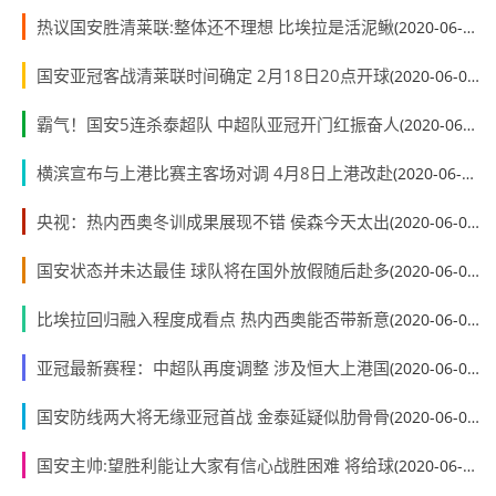
热议国安胜清莱联:整体还不理想 比埃拉是活泥鳅
(2020-06-01)
国安亚冠客战清莱联时间确定 2月18日20点开球
(2020-06-01)
霸气！国安5连杀泰超队 中超队亚冠开门红振奋人
(2020-06-01)
横滨宣布与上港比赛主客场对调 4月8日上港改赴
(2020-06-01)
央视：热内西奥冬训成果展现不错 侯森今天太出
(2020-06-01)
国安状态并未达最佳 球队将在国外放假随后赴多
(2020-06-01)
比埃拉回归融入程度成看点 热内西奥能否带新意
(2020-06-01)
亚冠最新赛程：中超队再度调整 涉及恒大上港国
(2020-06-01)
国安防线两大将无缘亚冠首战 金泰延疑似肋骨骨
(2020-06-01)
国安主帅:望胜利能让大家有信心战胜困难 将给球
(2020-06-01)