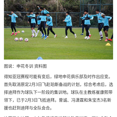
图说：申花冬训 资料图
得知亚冠赛程可能有变后，绿地申花俱乐部及时作出应变。
首先取消原定2月3日飞赴珀斯备战的计划，综合考虑后，选
择迪拜作为球队下一阶段的集训地。球队在主教练崔康熙带
领下，已于2月3日飞抵迪拜。曾诚、冯潇霆和朱宝杰3名新
援也赶到迪拜与全队会合。