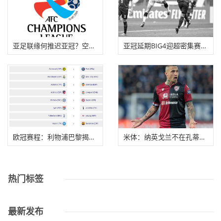
亚足联缘何推迟亚冠？空场损失太大 原计划风险
亚冠延期BIG4迎超密集赛程 想拿东亚区冠军已渺茫
欧冠赛程：利物浦巴黎揭幕 巴萨拜仁切尔西压轴
米体：纳英戈兰不在孔蒂计划中，下赛季他不会
热门标签
最新发布