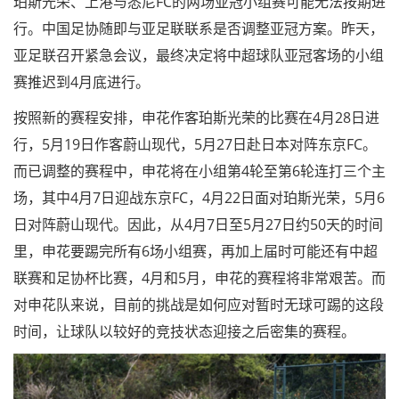
珀斯光荣、上港与悉尼FC的两场亚冠小组赛可能无法按期进
行。中国足协随即与亚足联联系是否调整亚冠方案。昨天，
亚足联召开紧急会议，最终决定将中超球队亚冠客场的小组
赛推迟到4月底进行。
按照新的赛程安排，申花作客珀斯光荣的比赛在4月28日进
行，5月19日作客蔚山现代，5月27日赴日本对阵东京FC。
而已调整的赛程中，申花将在小组第4轮至第6轮连打三个主
场，其中4月7日迎战东京FC，4月22日面对珀斯光荣，5月6
日对阵蔚山现代。因此，从4月7日至5月27日约50天的时间
里，申花要踢完所有6场小组赛，再加上届时可能还有中超
联赛和足协杯比赛，4月和5月，申花的赛程将非常艰苦。而
对申花队来说，目前的挑战是如何应对暂时无球可踢的这段
时间，让球队以较好的竞技状态迎接之后密集的赛程。