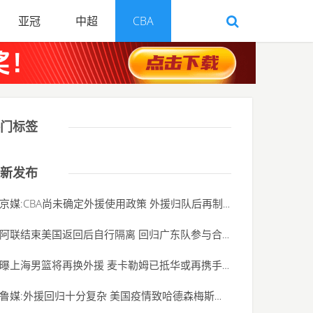
亚冠
中超
CBA
门标签
新发布
京媒:CBA尚未确定外援使用政策 外援归队后再制定
(2020-06-01)
阿联结束美国返回后自行隔离 回归广东队参与合
(2020-06-01)
曝上海男篮将再换外援 麦卡勒姆已抵华或再携手
(2020-06-01)
鲁媒:外援回归十分复杂 美国疫情致哈德森梅斯归
(2020-06-01)