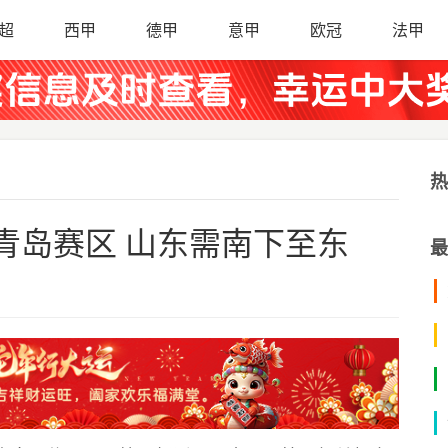
超
西甲
德甲
意甲
欧冠
法甲
热
青岛赛区 山东需南下至东
最