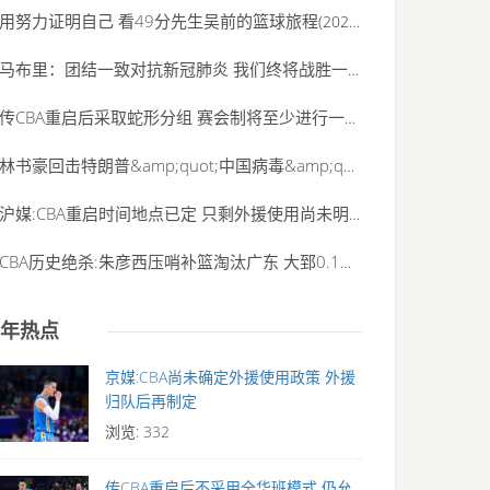
用努力证明自己 看49分先生吴前的篮球旅程
(2020-06-01)
马布里：团结一致对抗新冠肺炎 我们终将战胜一
(2020-06-01)
传CBA重启后采取蛇形分组 赛会制将至少进行一周
(2020-06-01)
林书豪回击特朗普&amp;quot;中国病毒&amp;quot;说:
(2020-06-01)
沪媒:CBA重启时间地点已定 只剩外援使用尚未明确
(2020-06-01)
CBA历史绝杀:朱彦西压哨补篮淘汰广东 大郅0.1秒神
(2020-06-01)
年热点
京媒:CBA尚未确定外援使用政策 外援
归队后再制定
浏览: 332
传CBA重启后不采用全华班模式 仍允