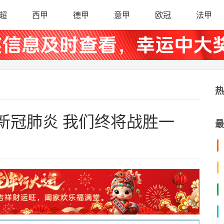
超
西甲
德甲
意甲
欧冠
法甲
热
新冠肺炎 我们终将战胜一
最