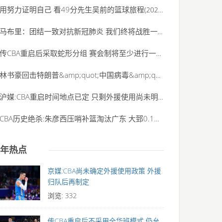
用努力证明自己 看49分先生吴前的篮球旅程
(2020-06-01)
马布里：团结一致对抗新冠肺炎 我们终将战胜一
(2020-06-01)
传CBA重启后采取蛇形分组 赛会制将至少进行一周
(2020-06-01)
林书豪回击特朗普&amp;quot;中国病毒&amp;quot;说:
(2020-06-01)
沪媒:CBA重启时间地点已定 只剩外援使用尚未明确
(2020-06-01)
CBA历史绝杀:朱彦西压哨补篮淘汰广东 大郅0.1秒神
(2020-06-01)
年热点
京媒:CBA尚未确定外援使用政策 外援
归队后再制定
浏览: 332
传CBA重启后不采用全华班模式 仍允