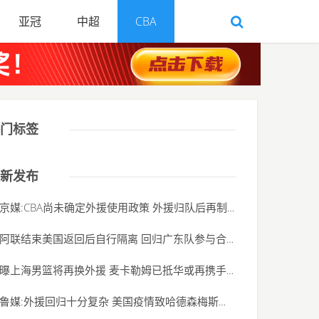
亚冠
中超
CBA
门标签
新发布
京媒:CBA尚未确定外援使用政策 外援归队后再制定
(2020-06-01)
阿联结束美国返回后自行隔离 回归广东队参与合
(2020-06-01)
曝上海男篮将再换外援 麦卡勒姆已抵华或再携手
(2020-06-01)
鲁媒:外援回归十分复杂 美国疫情致哈德森梅斯归
(2020-06-01)