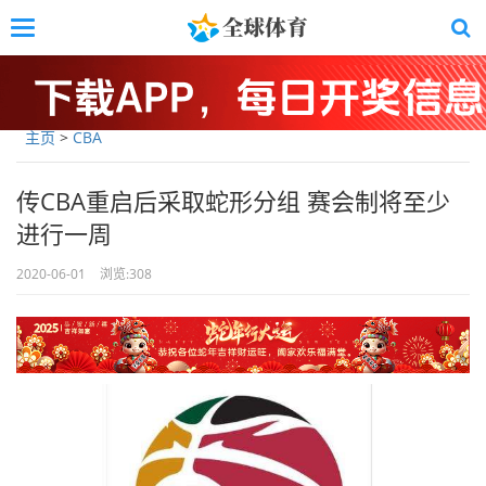
Skip
Toggle
to
navigation
main
content
主页
>
CBA
传CBA重启后采取蛇形分组 赛会制将至少
进行一周
2020-06-01
浏览:
308