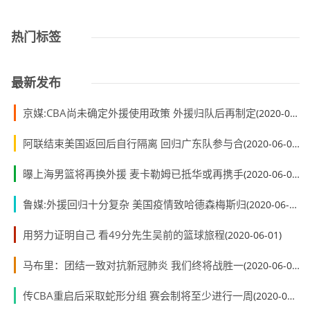
热门标签
最新发布
京媒:CBA尚未确定外援使用政策 外援归队后再制定
(2020-06-01)
阿联结束美国返回后自行隔离 回归广东队参与合
(2020-06-01)
曝上海男篮将再换外援 麦卡勒姆已抵华或再携手
(2020-06-01)
鲁媒:外援回归十分复杂 美国疫情致哈德森梅斯归
(2020-06-01)
用努力证明自己 看49分先生吴前的篮球旅程
(2020-06-01)
马布里：团结一致对抗新冠肺炎 我们终将战胜一
(2020-06-01)
传CBA重启后采取蛇形分组 赛会制将至少进行一周
(2020-06-01)