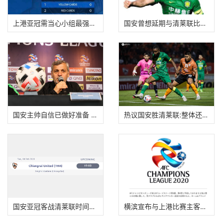
上港亚冠需当心小组最强对手 J联赛冠军客场完胜
国安曾想延期与清莱联比赛 于大宝李磊能否出场
国安主帅自信已做好准备 奥古斯托期待亚冠首战
热议国安胜清莱联:整体还不理想 比埃拉是活泥鳅
国安亚冠客战清莱联时间确定 2月18日20点开球
横滨宣布与上港比赛主客场对调 4月8日上港改赴