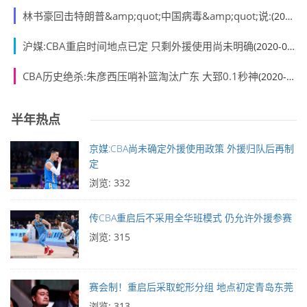
林书豪回击特朗普&amp;quot;中国病毒&amp;quot;说:
(2020-06-01)
沪媒:CBA重启时间地点已定 只剩外援使用尚未明确
(2020-06-01)
CBA历史绝杀:朱彦西压哨补篮淘汰广东 大郅0.1秒神
(2020-06-01)
半年热点
京媒:CBA尚未确定外援使用政策 外援归队后再制
定
浏览: 332
传CBA重启后不采用全华班模式 仍允许外援参赛
浏览: 315
赛会制！重启后采取蛇形分组 地点初定青岛东莞
浏览: 313