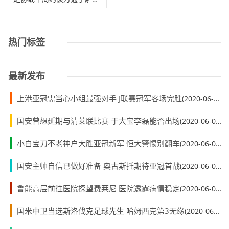
热门标签
最新发布
上港亚冠需当心小组最强对手 J联赛冠军客场完胜
(2020-06-01)
国安曾想延期与清莱联比赛 于大宝李磊能否出场
(2020-06-01)
小白宝刀不老神户大胜亚冠新军 恒大警惕别翻车
(2020-06-01)
国安主帅自信已做好准备 奥古斯托期待亚冠首战
(2020-06-01)
鲁能高层前往医院探望费莱尼 医院透露病情稳定
(2020-06-01)
国米中卫当选斯洛伐克足球先生 哈姆西克第3无缘
(2020-06-01)