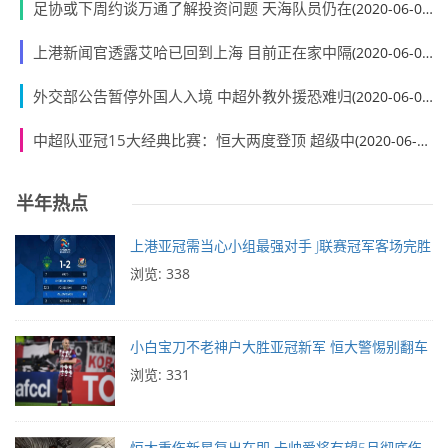
足协或下周约谈万通了解投资问题 天海队员仍在
(2020-06-01)
上港新闻官透露艾哈已回到上海 目前正在家中隔
(2020-06-01)
外交部公告暂停外国人入境 中超外教外援恐难归
(2020-06-01)
中超队亚冠15大经典比赛：恒大两度登顶 超级中
(2020-06-01)
半年热点
上港亚冠需当心小组最强对手 J联赛冠军客场完胜
浏览: 338
小白宝刀不老神户大胜亚冠新军 恒大警惕别翻车
浏览: 331
恒大重伤新星复出在即 卡帅爱将有望5月彻底伤