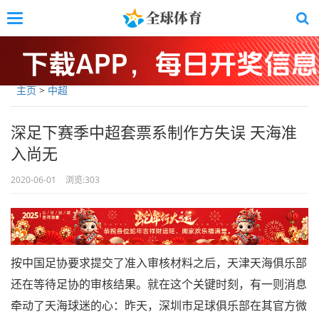
Skip
Toggle
to
navigation
main
content
主页
>
中超
深足下赛季中超套票系制作方失误 天海准
入尚无
2020-06-01
浏览:
303
按中国足协要求提交了准入审核材料之后，天津天海俱乐部
还在等待足协的审核结果。就在这个关键时刻，有一则消息
牵动了天海球迷的心：昨天，深圳市足球俱乐部在其官方微