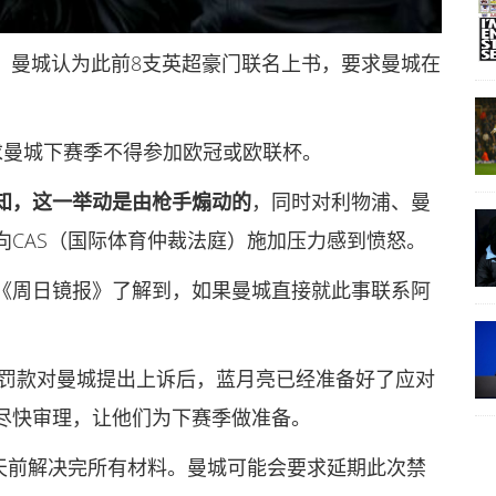
道，曼城认为此前8支英超豪门联名上书，要求曼城在
。
求曼城下赛季不得参加欧冠或欧联杯。
知，这一举动是由枪手煽动的
，同时对利物浦、曼
向CAS（国际体育仲裁法庭）施加压力感到愤怒。
《周日镜报》了解到，如果曼城直接就此事联系阿
。
的罚款对曼城提出上诉后，蓝月亮已经准备好了应对
尽快审理，让他们为下赛季做准备。
夏天前解决完所有材料。曼城可能会要求延期此次禁