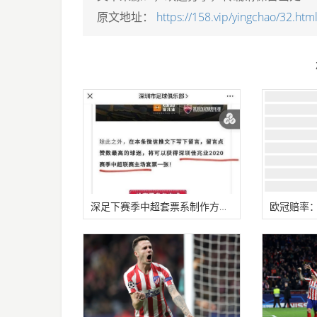
原文地址：
https://158.vip/yingchao/32.htm
深足下赛季中超套票系制作方失误 天海准入尚无