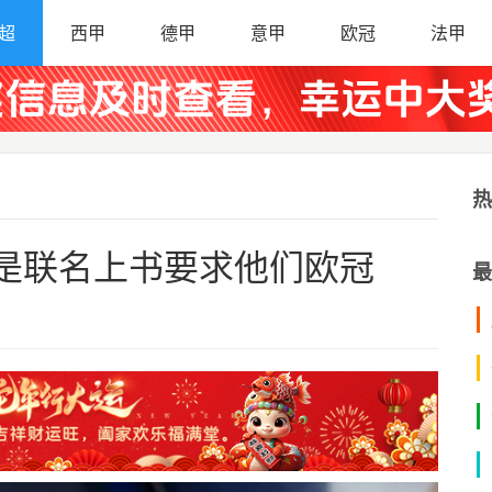
超
西甲
德甲
意甲
欧冠
法甲
热
是联名上书要求他们欧冠
最