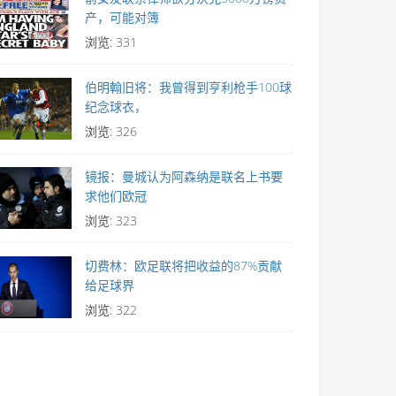
产，可能对簿
浏览: 331
伯明翰旧将：我曾得到亨利枪手100球
纪念球衣，
浏览: 326
镜报：曼城认为阿森纳是联名上书要
求他们欧冠
浏览: 323
切费林：欧足联将把收益的87%贡献
给足球界
浏览: 322