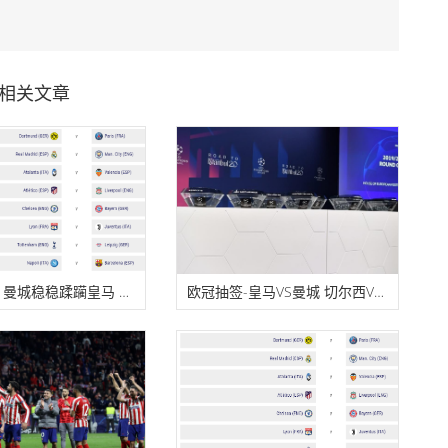
l
相关文章
欧冠赔率：曼城稳稳蹂躏皇马 利物浦拜仁过关易
欧冠抽签-皇马VS曼城 切尔西VS拜仁 梅西C罗保姆签