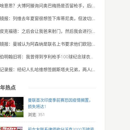
啥意思？大博阿滕询问奥巴梅扬是否留枪手，后
(2020-06-01)
镜报：列维去年夏窗很想签下库蒂尼奥，但波切
(2020-06-01)
皮克福德：之后会让我爸来射门，然后我会进行
(2020-06-01)
镜报：曼城认为阿森纳是联名上书要求他们欧冠
(2020-06-01)
伯明翰旧将：我曾得到亨利枪手100球纪念球衣，
(2020-06-01)
记录报：经纪人扎哈维想签朗斯塔夫兄弟，两人
(2020-06-01)
年热点
曼联首次印度季前赛恐因疫情搁置，
损失将达1
浏览: 351
前女友联系律师欲分沃克3000万镑资