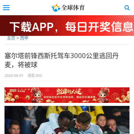
Skip
Toggle
to
navigation
main
content
主页
>
西甲
塞尔塔前锋西斯托驾车3000公里逃回丹
麦，将被球
2020-06-01
浏览:
303