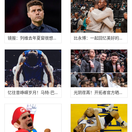
镜报：列维去年夏窗很想签下库蒂尼奥，但波切
比永博：一起回忆美好的童年是隔离期间最美好
忆往昔峥嵘岁月！马特-巴恩斯社媒晒曾经个人赛
光阴荏苒！开拓者官方晒今昔球员对比：21世纪第