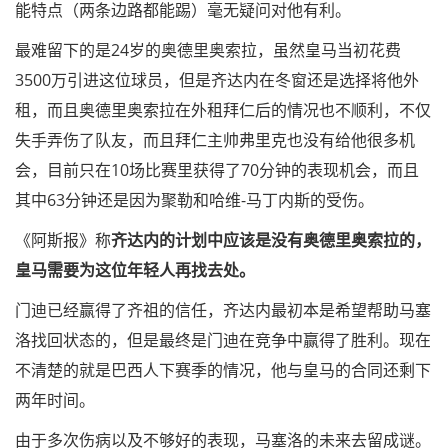
能特点（两条边路都能踢）毫无疑问对他有利。
最难留下的是24岁的奥德里奥索拉，虽然皇马当初花费
3500万引进这位球员，但是齐达内在冬窗还是选择将他外
租，而且奥德里奥索拉在外租拜仁后的情况也不顺利，不仅
失手弄伤了队友，而且拜仁主帅弗里克也没有给他很多机
会，目前只在10场比赛里获得了70分钟的表现机会，而且
其中63分钟还是因为聚勒和哈维-马丁内斯的受伤。
《阿斯报》称
齐达内的计划中应该是没有奥德里奥索拉的，
皇马需要为这位年轻人再找去处。
门迪已经赢得了齐祖的信任，齐达内最初本是希望帮助马塞
洛找回状态的，但是最终是门迪在竞争中赢得了胜利。现在
不清楚的就是巴西人下赛季的情况，他与皇马的合同还剩下
两年时间。
由于多次伤病以及不够好的表现，马塞洛的未来去留成谜。