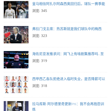
皇马相信阿扎尔阿森西奥回归后，球队一赛季能
浏览: 345
弗拉门戈主席：热苏斯就是我们球队中的梅西
浏览: 323
海佐尼亚发推求问：网飞上有啥剧集推荐吗...至
浏览: 319
西甲西乙各队拒绝进入临时失业，是否降薪可以
浏览: 318
拉马库斯-阿尔德里奇更新Ins：我不会再抱怨训
练