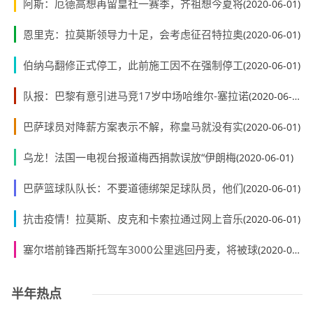
阿斯：厄德高想再留皇社一赛季，齐祖想今夏将
(2020-06-01)
恩里克：拉莫斯领导力十足，会考虑征召特拉奥
(2020-06-01)
伯纳乌翻修正式停工，此前施工因不在强制停工
(2020-06-01)
队报：巴黎有意引进马竞17岁中场哈维尔-塞拉诺
(2020-06-01)
巴萨球员对降薪方案表示不解，称皇马就没有实
(2020-06-01)
乌龙！法国一电视台报道梅西捐款误放“伊朗梅
(2020-06-01)
巴萨篮球队队长：不要道德绑架足球队员，他们
(2020-06-01)
抗击疫情！拉莫斯、皮克和卡索拉通过网上音乐
(2020-06-01)
塞尔塔前锋西斯托驾车3000公里逃回丹麦，将被球
(2020-06-01)
半年热点