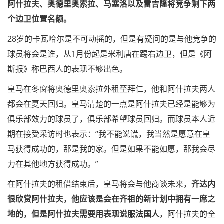
阿什拉夫、奥德里奥索拉、马塞洛以及雷吉隆将竞争剩下两
个边卫位置名额。
28岁的卡瓦哈尔是不可动摇的，但是有疑问的是与他竞争的
球员将会是谁，从1月份起是米利唐在踢右边卫，但是《阿
斯报》称巴西人的表现不够出色。
皇马在冬窗将奥德里奥索拉外租至拜仁，他和阿什拉夫两人
都会在夏天回归。皇马清楚的一点是阿什拉夫已经是能够为
俱乐部效力的球员了，俱乐部希望球员回归。而球员本人近
期在接受采访时也表示：“我不能说谎，我当然是愿意在皇
马获得成功的，那是我的家。但是如果不能如愿，那我会尽
力在其他地方获得成功。”
在阿什拉夫的租借结束后，皇马将会与他商谈未来，
齐达内
很欣赏阿什拉夫，他应该是会在齐祖的新计划中拥有一席之
地的，但是阿什拉夫需要用表现说服法国人
，阿什拉夫的全