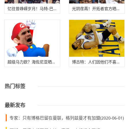
忆往昔峥嵘岁月！马特-巴恩斯社媒晒曾经个人赛
光阴荏苒！开拓者官方晒今昔球员对比：21世纪第
超级马力欧？海佐尼亚晒出自己有趣扣篮视频
博古特：人们因他们不喜欢的人生病而欢呼，我
热门标签
最新发布
专家：只有博格巴留在曼联，格列兹曼才有加盟
(2020-06-01)