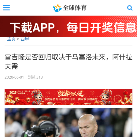
Skip
Toggle
to
navigation
main
content
主页
>
西甲
雷吉隆是否回归取决于马塞洛未来，阿什拉
夫需
2020-06-01
浏览:
313