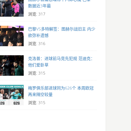
数据近3年最
浏览: 317
巴黎VS多特解签：图赫尔战旧主 内少
欲弥补遗憾
浏览: 316
克洛普：进球前马竞先犯规 范迪克：
他们爱卧草
浏览: 315
梅罗俱乐部进球同为626个 本周欧冠
再来隔空较量
浏览: 315