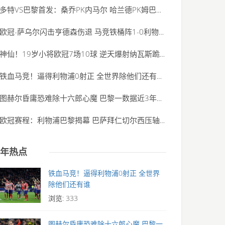
多特VS巴黎首发：桑乔PK内马尔 哈兰德PK姆巴佩
(2020-06-01)
欧冠-萨乌尔闪击亨德森伤退 马竞铁桶阵1-0利物浦
(2020-06-01)
神仙！19岁小将欧冠7场10球 逆天爆射纳瓦斯跪了
(2020-06-01)
铁血马竞！逼得利物浦0射正 全世界除他们还有谁
(2020-06-01)
图赫尔昏庸恐难除十六郎心魔 巴黎一数据近3年最
(2020-06-01)
欧冠赛程：利物浦巴黎揭幕 巴萨拜仁切尔西压轴
(2020-06-01)
年热点
铁血马竞！逼得利物浦0射正 全世界
除他们还有谁
浏览: 333
图赫尔昏庸恐难除十六郎心魔 巴黎一