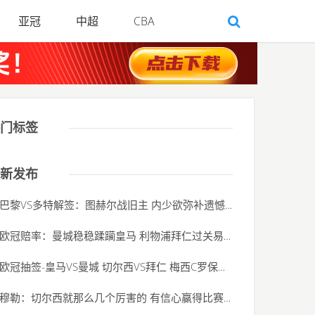
亚冠
中超
CBA
门标签
新发布
巴黎VS多特解签：图赫尔战旧主 内少欲弥补遗憾
(2020-06-01)
欧冠赔率：曼城稳稳蹂躏皇马 利物浦拜仁过关易
(2020-06-01)
欧冠抽签-皇马VS曼城 切尔西VS拜仁 梅西C罗保姆签
(2020-06-01)
穆勒：切尔西就那么几个厉害的 有信心赢得比赛
(2020-06-01)