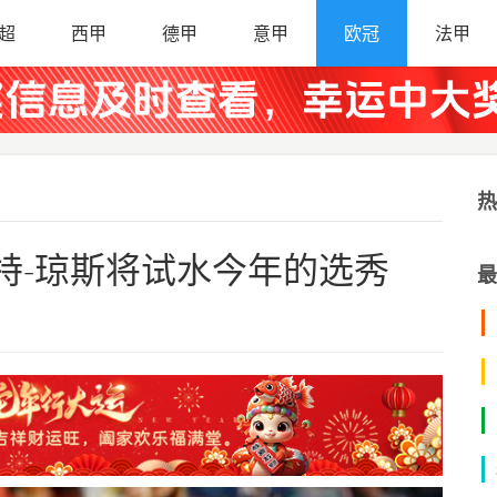
超
西甲
德甲
意甲
欧冠
法甲
热
特-琼斯将试水今年的选秀
最