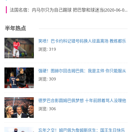
法国名宿：内马尔只为自己踢球 把巴黎和球迷当
(2020-06-01)
半年热点
笑喷！巴卡约科记错号码换人径直离场 教练都乐
浏览: 319
强硬！图赫尔回击姆巴佩：我是主帅 你只能服从
浏览: 309
德罗巴合影圆姆巴佩梦想 十年前顾着骂人没理他
浏览: 306
忘年之交！姆巴佩为詹姆斯庆生：国王生日快乐