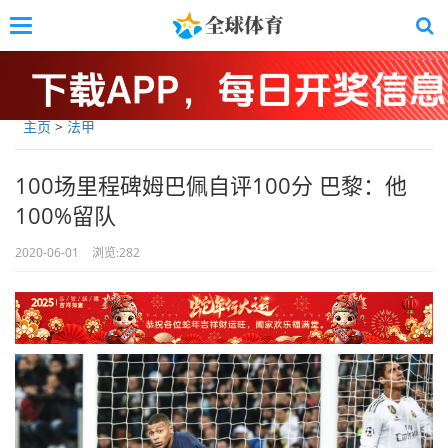
Skip
Toggle
to
navigation
main
content
主页
>
法甲
100场里程碑姆巴佩自评100分 巴黎：他
100%留队
2020-06-01
浏览:
282