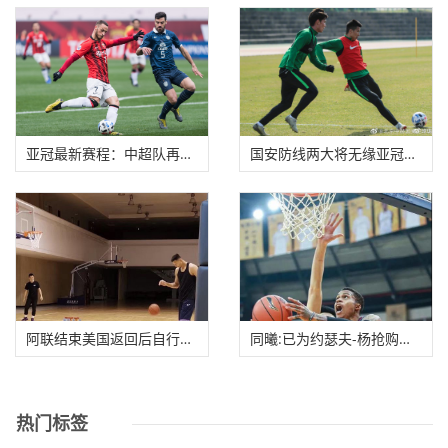
亚冠最新赛程：中超队再度调整 涉及恒大上港国
国安防线两大将无缘亚冠首战 金泰延疑似肋骨骨
阿联结束美国返回后自行隔离 回归广东队参与合
同曦:已为约瑟夫-杨抢购得机票 正解决哈达迪回
热门标签