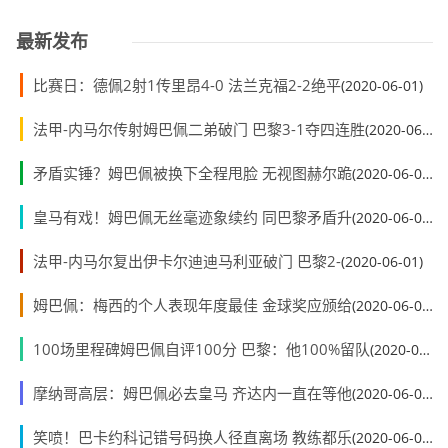
最新发布
比赛日：德佩2射1传里昂4-0 法兰克福2-2绝平
(2020-06-01)
法甲-内马尔传射姆巴佩二弟破门 巴黎3-1夺四连胜
(2020-06-01)
矛盾实锤？姆巴佩被换下全程甩脸 无视图赫尔跪
(2020-06-01)
皇马有戏！姆巴佩无丝毫迹象续约 同巴黎矛盾升
(2020-06-01)
法甲-内马尔复出伊卡尔迪迪马利亚破门 巴黎2-
(2020-06-01)
姆巴佩：梅西的个人表现年度最佳 金球奖应颁给
(2020-06-01)
100场里程碑姆巴佩自评100分 巴黎：他100%留队
(2020-06-01)
摩纳哥高层：姆巴佩必去皇马 齐达内一直在等他
(2020-06-01)
笑喷！巴卡约科记错号码换人径直离场 教练都乐
(2020-06-01)