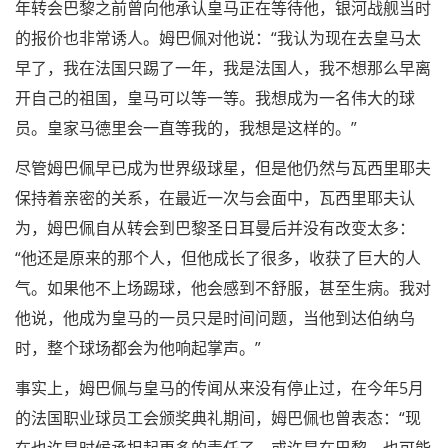
年转会巴黎之前曾向他承认皇马正在等待他，银河战舰当时
的报价也非常诱人。姆巴佩对他说：“我认为现在去皇马太
早了，我在法国只踢了一年，我是法国人，我不想那么早离
开自己的祖国，皇马可以等一等。我想成为一名伟大的球
员。皇家马德里会一直等我的，我想是这样的。”
尽管姆巴佩早已成为世界级球星，但是他仍然与瓦西里耶夫
保持着亲密的关系，在最近一次与会面中，瓦西里耶夫认
为，姆巴佩自从转会到巴黎圣日耳曼后并没有改变太多：
“他还是原来的那个人，但他成长了很多，收获了巨大的人
气。如果他不上场踢球，他会感到不舒服，甚至生病。我对
他说，他成为皇马的一员只是时间问题，当他到达伯纳乌
时，整个球场都会为他响起掌声。”
事实上，姆巴佩与皇马的传闻从来没有停止过，在今年5月
的法国职业球员工会颁奖典礼期间，姆巴佩也曾表态：“现