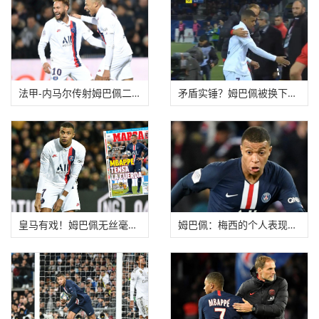
法甲-内马尔传射姆巴佩二弟破门 巴黎3-1夺四连胜
矛盾实锤？姆巴佩被换下全程甩脸 无视图赫尔跪
皇马有戏！姆巴佩无丝毫迹象续约 同巴黎矛盾升
姆巴佩：梅西的个人表现年度最佳 金球奖应颁给