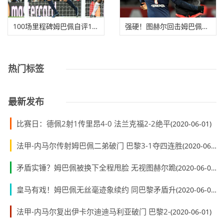
100场里程碑姆巴佩自评100分 巴黎：他100%留队
强硬！图赫尔回击姆巴佩：我是主帅 你只能服从
热门标签
最新发布
比赛日：德佩2射1传里昂4-0 法兰克福2-2绝平
(2020-06-01)
法甲-内马尔传射姆巴佩二弟破门 巴黎3-1夺四连胜
(2020-06-01)
矛盾实锤？姆巴佩被换下全程甩脸 无视图赫尔跪
(2020-06-01)
皇马有戏！姆巴佩无丝毫迹象续约 同巴黎矛盾升
(2020-06-01)
法甲-内马尔复出伊卡尔迪迪马利亚破门 巴黎2-
(2020-06-01)