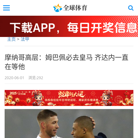
Skip
Toggle
to
navigation
main
content
主页
>
法甲
摩纳哥高层：姆巴佩必去皇马 齐达内一直
在等他
2020-06-01
浏览:
292