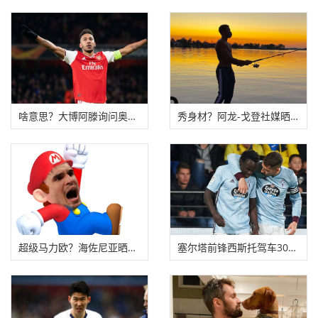
啥意思？大博阿滕询问奥巴梅扬是否留枪手，后
秀身材？阿龙-戈登社媒晒出自己半裸钓鱼个人帅
超级马力欧？海佐尼亚晒出自己有趣扣篮视频
塞尔塔前锋西斯托驾车3000公里逃回丹麦，将被球