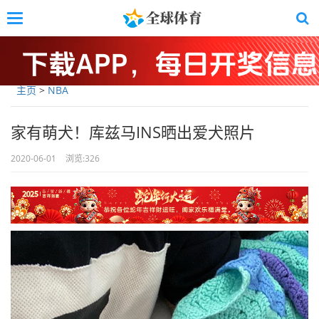
Skip
Toggle
to
navigation
main
content
主页
>
NBA
家有萌犬！库兹马INS晒出爱犬照片
2020-06-01
浏览:
326